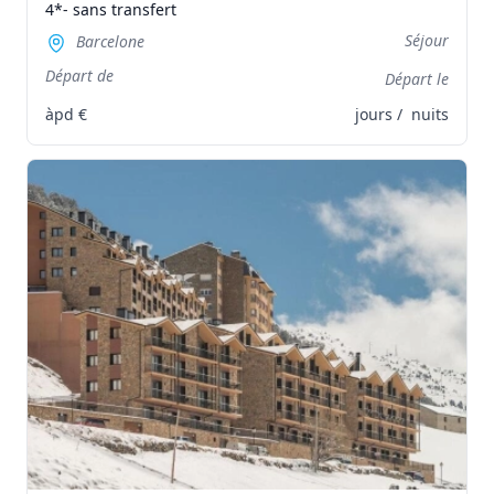
4*- sans transfert
Séjour
Barcelone
Départ de
Départ le
àpd
€
jours /
nuits