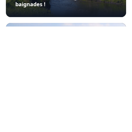
baignades !
30-07-2026
François Piette
Gravel : la nouvelle route de Dixmude
traverse les champs de bataille de 14-
18