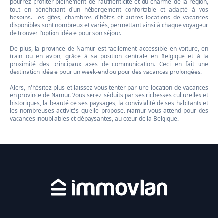
pourrez profiter pleinement de l'authenticité et du charme de la région,
tout en bénéficiant d'un hébergement confortable et adapté à vos
besoins. Les gîtes, chambres d'hôtes et autres locations de vacances
disponibles sont nombreux et variés, permettant ainsi à chaque voyageur
de trouver l'option idéale pour son séjour.
De plus, la province de Namur est facilement accessible en voiture, en
train ou en avion, grâce à sa position centrale en Belgique et à la
proximité des principaux axes de communication. Ceci en fait une
destination idéale pour un week-end ou pour des vacances prolongées.
Alors, n'hésitez plus et laissez-vous tenter par une location de vacances
en province de Namur. Vous serez séduits par ses richesses culturelles et
historiques, la beauté de ses paysages, la convivialité de ses habitants et
les nombreuses activités qu'elle propose. Namur vous attend pour des
vacances inoubliables et dépaysantes, au cœur de la Belgique.