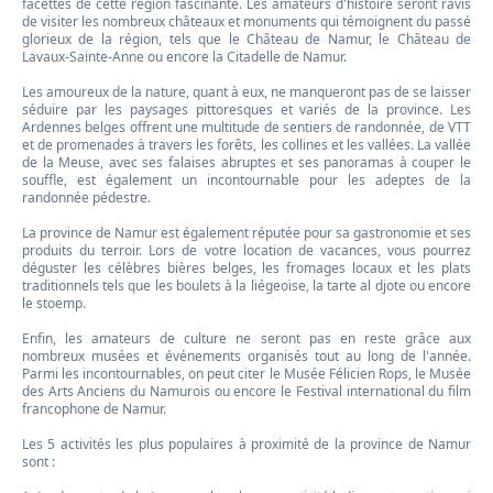
facettes de cette région fascinante. Les amateurs d'histoire seront ravis
de visiter les nombreux châteaux et monuments qui témoignent du passé
glorieux de la région, tels que le Château de Namur, le Château de
Lavaux-Sainte-Anne ou encore la Citadelle de Namur.
Les amoureux de la nature, quant à eux, ne manqueront pas de se laisser
séduire par les paysages pittoresques et variés de la province. Les
Ardennes belges offrent une multitude de sentiers de randonnée, de VTT
et de promenades à travers les forêts, les collines et les vallées. La vallée
de la Meuse, avec ses falaises abruptes et ses panoramas à couper le
souffle, est également un incontournable pour les adeptes de la
randonnée pédestre.
La province de Namur est également réputée pour sa gastronomie et ses
produits du terroir. Lors de votre location de vacances, vous pourrez
déguster les célèbres bières belges, les fromages locaux et les plats
traditionnels tels que les boulets à la liégeoise, la tarte al djote ou encore
le stoemp.
Enfin, les amateurs de culture ne seront pas en reste grâce aux
nombreux musées et événements organisés tout au long de l'année.
Parmi les incontournables, on peut citer le Musée Félicien Rops, le Musée
des Arts Anciens du Namurois ou encore le Festival international du film
francophone de Namur.
Les 5 activités les plus populaires à proximité de la province de Namur
sont :