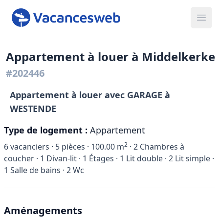
Ope
Appartement à louer à Middelkerke
#202446
Appartement à louer avec GARAGE à
WESTENDE
Type de logement :
Appartement
2
6
vacanciers ·
5
pièces ·
100.00
m
·
2
Chambres à
coucher ·
1
Divan-lit ·
1
Étages ·
1
Lit double ·
2
Lit simple ·
1
Salle de bains ·
2
Wc
Aménagements