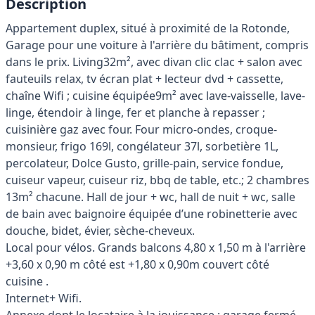
Description
Appartement duplex, situé à proximité de la Rotonde,
Garage pour une voiture à l'arrière du bâtiment, compris
dans le prix. Living32m², avec divan clic clac + salon avec
fauteuils relax, tv écran plat + lecteur dvd + cassette,
chaîne Wifi ; cuisine équipée9m² avec lave-vaisselle, lave-
linge, étendoir à linge, fer et planche à repasser ;
cuisinière gaz avec four. Four micro-ondes, croque-
monsieur, frigo 169l, congélateur 37l, sorbetière 1L,
percolateur, Dolce Gusto, grille-pain, service fondue,
cuiseur vapeur, cuiseur riz, bbq de table, etc.; 2 chambres
13m² chacune. Hall de jour + wc, hall de nuit + wc, salle
de bain avec baignoire équipée d’une robinetterie avec
douche, bidet, évier, sèche-cheveux.
Local pour vélos. Grands balcons 4,80 x 1,50 m à l'arrière
+3,60 x 0,90 m côté est +1,80 x 0,90m couvert côté
cuisine .
Internet+ Wifi.