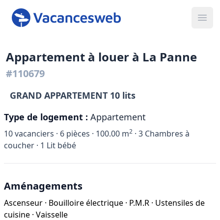
Ope
Appartement à louer à La Panne
#110679
GRAND APPARTEMENT 10 lits
Type de logement :
Appartement
2
10
vacanciers ·
6
pièces ·
100.00
m
·
3
Chambres à
coucher ·
1
Lit bébé
Aménagements
Ascenseur
·
Bouilloire électrique
·
P.M.R
·
Ustensiles de
cuisine
·
Vaisselle