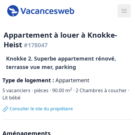
Ope
Appartement à louer à Knokke-
Heist
#178047
Knokke 2. Superbe appartement rénové,
terrasse vue mer, parking
Type de logement :
Appartement
2
5
vacanciers ·
pièces ·
90.00
m
·
2
Chambres à coucher ·
Lit bébé
Consulter le site du propiétaire
Aménagements