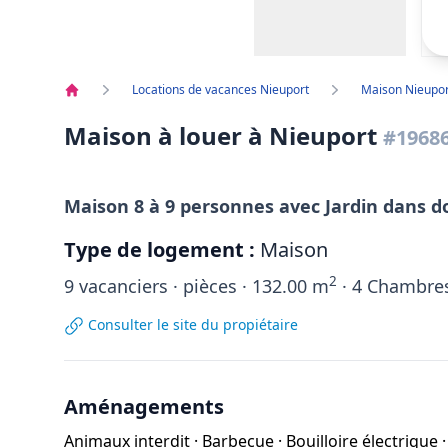
Locations de vacances Nieuport
Maison Nieupor
Accueil
Maison à louer à Nieuport
#1968
Maison 8 à 9 personnes avec Jardin dans 
Type de logement :
Maison
2
9
vacanciers ·
pièces ·
132.00
m
·
4
Chambres
Consulter le site du propiétaire
Aménagements
Animaux interdit
·
Barbecue
·
Bouilloire électrique