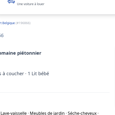
Une voiture à louer
t Belgique
(#196866)
66
domaine piétonnier
 à coucher ·
1
Lit bébé
·
Lave-vaisselle
·
Meubles de jardin
·
Séche-cheveux
·