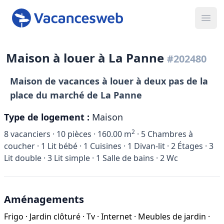
Ope
Maison à louer à La Panne
#202480
Maison de vacances à louer à deux pas de la
place du marché de La Panne
Type de logement :
Maison
2
8
vacanciers ·
10
pièces ·
160.00
m
·
5
Chambres à
coucher ·
1
Lit bébé ·
1
Cuisines ·
1
Divan-lit ·
2
Étages ·
3
Lit double ·
3
Lit simple ·
1
Salle de bains ·
2
Wc
Aménagements
Frigo
·
Jardin clôturé
·
Tv
·
Internet
·
Meubles de jardin
·