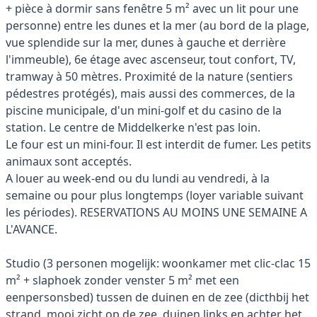
+ pièce à dormir sans fenêtre 5 m² avec un lit pour une
personne) entre les dunes et la mer (au bord de la plage,
vue splendide sur la mer, dunes à gauche et derrière
l'immeuble), 6e étage avec ascenseur, tout confort, TV,
tramway à 50 mètres. Proximité de la nature (sentiers
pédestres protégés), mais aussi des commerces, de la
piscine municipale, d'un mini-golf et du casino de la
station. Le centre de Middelkerke n'est pas loin.
Le four est un mini-four. Il est interdit de fumer. Les petits
animaux sont acceptés.
A louer au week-end ou du lundi au vendredi, à la
semaine ou pour plus longtemps (loyer variable suivant
les périodes). RESERVATIONS AU MOINS UNE SEMAINE A
L'AVANCE.
Studio (3 personen mogelijk: woonkamer met clic-clac 15
m² + slaphoek zonder venster 5 m² met een
eenpersonsbed) tussen de duinen en de zee (dicthbij het
strand, mooi zicht op de zee, duinen links en achter het