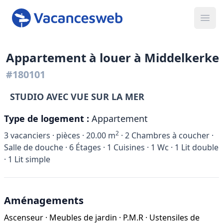
Ope
Appartement à louer à Middelkerke
#180101
STUDIO AVEC VUE SUR LA MER
Type de logement :
Appartement
2
3
vacanciers ·
pièces ·
20.00
m
·
2
Chambres à coucher ·
Salle de douche ·
6
Étages ·
1
Cuisines ·
1
Wc ·
1
Lit double
·
1
Lit simple
Aménagements
Ascenseur
·
Meubles de jardin
·
P.M.R
·
Ustensiles de