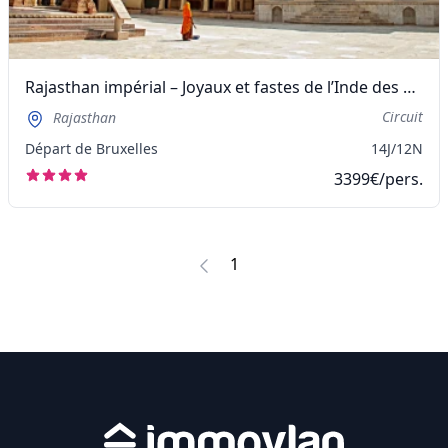
Rajasthan impérial – Joyaux et fastes de l’Inde des Maharajas
Circuit
Rajasthan
Départ de Bruxelles
14J/12N
3399€/pers.
1