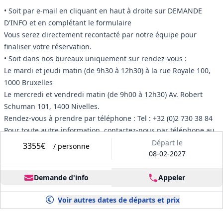
• Soit par e-mail en cliquant en haut à droite sur DEMANDE
D'INFO et en complétant le formulaire
Vous serez directement recontacté par notre équipe pour
finaliser votre réservation.
• Soit dans nos bureaux uniquement sur rendez-vous :
Le mardi et jeudi matin (de 9h30 à 12h30) à la rue Royale 100,
1000 Bruxelles
Le mercredi et vendredi matin (de 9h00 à 12h30) Av. Robert
Schuman 101, 1400 Nivelles.
Rendez-vous à prendre par téléphone : Tel : +32 (0)2 730 38 84
Pour toute autre information, contactez-nous par téléphone au
0032 (0)2.730 38 84 du lundi au vendredi de 9H à 12H30 et de
Départ le
3355€
/ personne
08-02-2027
13H30 à 17H ou envoyez-nous un e-mail à
info@vacancesweb.be
Demande d'info
Appeler
Voir autres dates de départs et prix
Dates de départ et prix