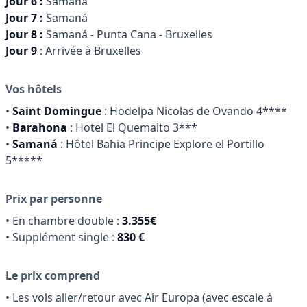
Jour 6 :
Samaná
Jour 7 :
Samaná
Jour 8 :
Samaná - Punta Cana - Bruxelles
Jour 9
: Arrivée à Bruxelles
Vos hôtels
•
Saint Domingue
: Hodelpa Nicolas de Ovando 4****
•
Barahona
: Hotel El Quemaito 3***
•
Samaná
: Hôtel Bahia Principe Explore el Portillo
5*****
Prix par personne
• En chambre double :
3.355
€
• Supplément single :
830 €
Le prix comprend
• Les vols aller/retour avec Air Europa (avec escale à