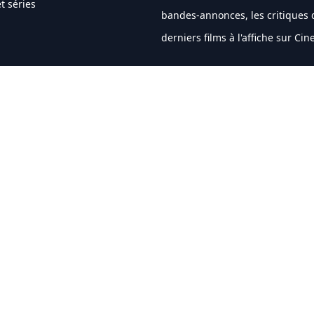
t séries
bandes-annonces, les critiques 
derniers films à l'affiche sur Ci