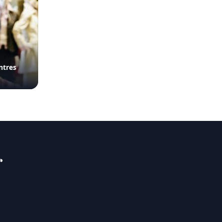
ntres
r