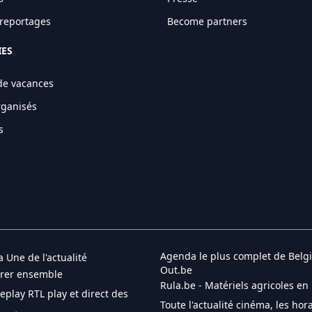
t reportages
Become partners
IES
de vacances
rganisés
s
Agenda le plus complet de Belgi
a Une de l'actualité
Out.be
brer ensemble
Rula.be - Matériels agricoles en
Replay RTL play et direct des
Toute l'actualité cinéma, les hora