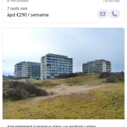
6 Personnes
75.00 m2
7 nuits min
àpd €290 / semaine
Appartement lumineux dans un endroit calme