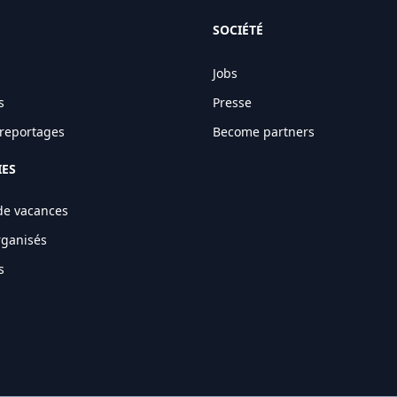
SOCIÉTÉ
Jobs
s
Presse
t reportages
Become partners
IES
de vacances
rganisés
s