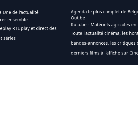
Agenda le plus complet de Belgi
a Une de l'actualité
Out.be
brer ensemble
Rula.be - Matériels agricoles en
Replay RTL play et direct des
Toute l'actualité cinéma, les hora
t séries
bandes-annonces, les critiques 
derniers films à l'affiche sur Ci