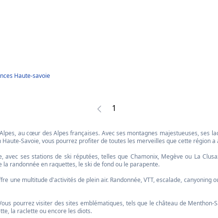
ances Haute-savoie
1
pes, au cœur des Alpes françaises. Avec ses montagnes majestueuses, ses lacs cr
aute-Savoie, vous pourrez profiter de toutes les merveilles que cette région a à 
 avec ses stations de ski réputées, telles que Chamonix, Megève ou La Clusa
 la randonnée en raquettes, le ski de fond ou le parapente.
fre une multitude d'activités de plein air. Randonnée, VTT, escalade, canyoning o
Vous pourrez visiter des sites emblématiques, tels que le château de Menthon-Sa
te, la raclette ou encore les diots.