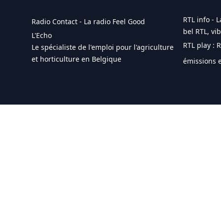
RTL info - L
Radio Contact - La radio Feel Good
bel RTL, vi
L'Echo
RTL play : 
Le spécialiste de l'emploi pour l'agriculture
et horticulture en Belgique
émissions e