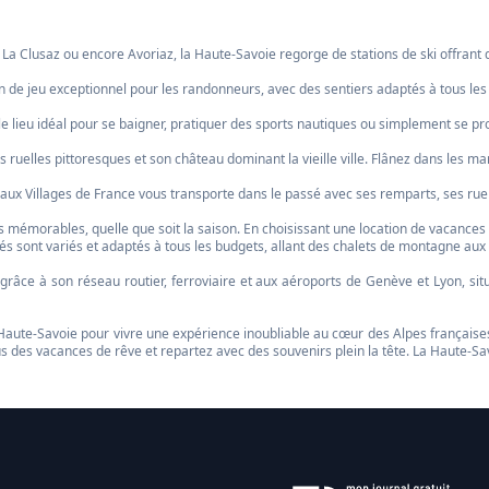
a Clusaz ou encore Avoriaz, la Haute-Savoie regorge de stations de ski offrant d
ain de jeu exceptionnel pour les randonneurs, avec des sentiers adaptés à tous le
 le lieu idéal pour se baigner, pratiquer des sports nautiques ou simplement se p
ses ruelles pittoresques et son château dominant la vieille ville. Flânez dans les
Beaux Villages de France vous transporte dans le passé avec ses remparts, ses ruell
 mémorables, quelle que soit la saison. En choisissant une location de vacances 
s sont variés et adaptés à tous les budgets, allant des chalets de montagne aux 
râce à son réseau routier, ferroviaire et aux aéroports de Genève et Lyon, situ
Haute-Savoie pour vivre une expérience inoubliable au cœur des Alpes françaises
s des vacances de rêve et repartez avec des souvenirs plein la tête. La Haute-Savo