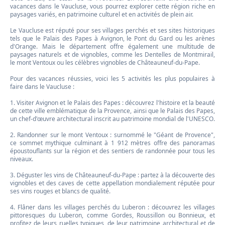
vacances dans le Vaucluse, vous pourrez explorer cette région riche en
paysages variés, en patrimoine culturel et en activités de plein air.
Le Vaucluse est réputé pour ses villages perchés et ses sites historiques
tels que le Palais des Papes à Avignon, le Pont du Gard ou les arènes
d'Orange. Mais le département offre également une multitude de
paysages naturels et de vignobles, comme les Dentelles de Montmirail,
le mont Ventoux ou les célèbres vignobles de Châteauneuf-du-Pape.
Pour des vacances réussies, voici les 5 activités les plus populaires à
faire dans le Vaucluse :
1. Visiter Avignon et le Palais des Papes : découvrez l'histoire et la beauté
de cette ville emblématique de la Provence, ainsi que le Palais des Papes,
un chef-d'œuvre architectural inscrit au patrimoine mondial de l'UNESCO.
2. Randonner sur le mont Ventoux : surnommé le "Géant de Provence",
ce sommet mythique culminant à 1 912 mètres offre des panoramas
époustouflants sur la région et des sentiers de randonnée pour tous les
niveaux.
3. Déguster les vins de Châteauneuf-du-Pape : partez à la découverte des
vignobles et des caves de cette appellation mondialement réputée pour
ses vins rouges et blancs de qualité.
4. Flâner dans les villages perchés du Luberon : découvrez les villages
pittoresques du Luberon, comme Gordes, Roussillon ou Bonnieux, et
profitez de leurs ruelles typiques, de leur patrimoine architectural et de