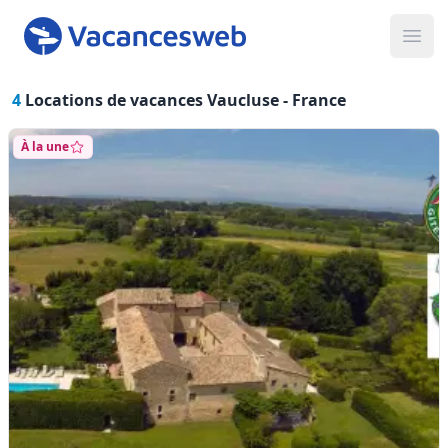
Ope
4
Locations de vacances Vaucluse -
France
À la une