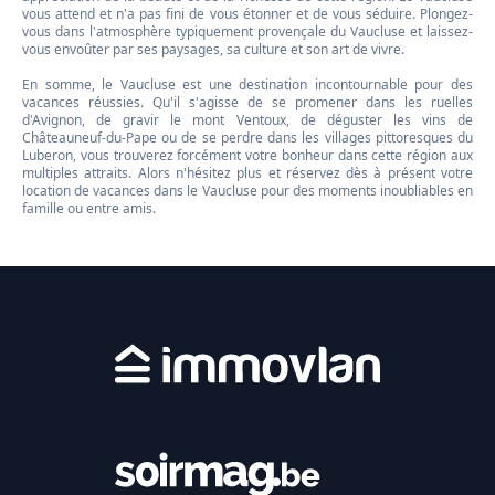
vous attend et n'a pas fini de vous étonner et de vous séduire. Plongez-
vous dans l'atmosphère typiquement provençale du Vaucluse et laissez-
vous envoûter par ses paysages, sa culture et son art de vivre.
En somme, le Vaucluse est une destination incontournable pour des
vacances réussies. Qu'il s'agisse de se promener dans les ruelles
d'Avignon, de gravir le mont Ventoux, de déguster les vins de
Châteauneuf-du-Pape ou de se perdre dans les villages pittoresques du
Luberon, vous trouverez forcément votre bonheur dans cette région aux
multiples attraits. Alors n'hésitez plus et réservez dès à présent votre
location de vacances dans le Vaucluse pour des moments inoubliables en
famille ou entre amis.