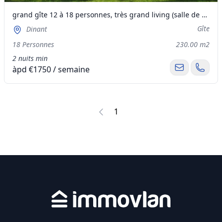
grand gîte 12 à 18 personnes, très grand living (salle de réception 40 personnes),piscine,pétanque
Gîte
Dinant
18 Personnes
230.00 m2
2 nuits min
àpd €1750 / semaine
1