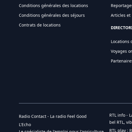
Conditions générales des locations
Reportage
Conditions générales des séjours
Articles e
Contrats de locations
DIRECTOR
Locations 
Voyages o
Partenaire
RTL info - L
Radio Contact - La radio Feel Good
bel RTL, vi
L'Echo
RTL play : 
Le spécialiste de l'emploi pour l'agriculture