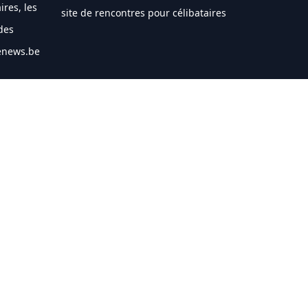
ires, les
site de rencontres pour célibataires
des
nenews.be