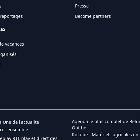
s
Presse
t reportages
Become partners
IES
de vacances
rganisés
s
Agenda le plus complet de Belgi
a Une de l'actualité
Out.be
brer ensemble
Rula.be - Matériels agricoles en
Replay RTL play et direct des