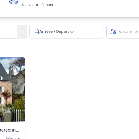
Une voiture à louer
Arrivée / Départ
Maison de charme 14 personnes en bord de Lesse, proche de Han-sur-Lesse
Maison