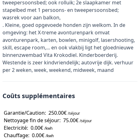
tweepersoonsbed; ook rolluik; 2e slaapkamer met
stapelbed met 1 persoons- en tweepersoonsbed;
wasrek voor aan balkon,
. Kleine, goed opgevoede honden zijn welkom. In de
omgeving: het X-treme avonturenpark omvat
avonturenpark, karten, bowlen, minigolf, lasershooting,
skill, escape room,... en ook vlakbij ligt het gloednieuwe
binnenzwembad Vita Krokodiel. Kinderboerderij.
Westende is zeer kindvriendelijk; autovrije dijk. verhuur
per 2 weken, week, weekend, midweek, maand
Coûts supplémentaires
Garantie/Caution:
250.00€
/séjour
Nettoyage fin de séjour:
75.00€
/séjour
Electricité:
0.00€
/kwh
Chauffage:
0.00€
/kwh