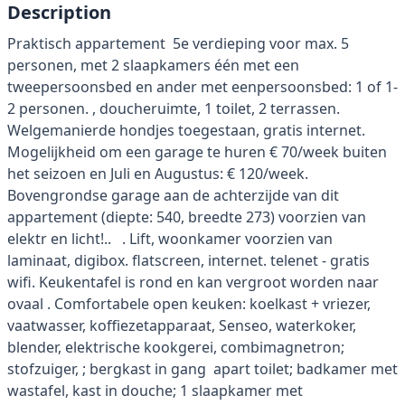
Description
Praktisch appartement 5e verdieping voor max. 5
personen, met 2 slaapkamers één met een
tweepersoonsbed en ander met eenpersoonsbed: 1 of 1-
2 personen. , doucheruimte, 1 toilet, 2 terrassen.
Welgemanierde hondjes toegestaan, gratis internet.
Mogelijkheid om een ​​garage te huren € 70/week buiten
het seizoen en Juli en Augustus: € 120/week.
Bovengrondse garage aan de achterzijde van dit
appartement (diepte: 540, breedte 273) voorzien van
elektr en licht!.. . Lift, woonkamer voorzien van
laminaat, digibox. flatscreen, internet. telenet - gratis
wifi. Keukentafel is rond en kan vergroot worden naar
ovaal . Comfortabele open keuken: koelkast + vriezer,
vaatwasser, koffiezetapparaat, Senseo, waterkoker,
blender, elektrische kookgerei, combimagnetron;
stofzuiger, ; bergkast in gang apart toilet; badkamer met
wastafel, kast in douche; 1 slaapkamer met