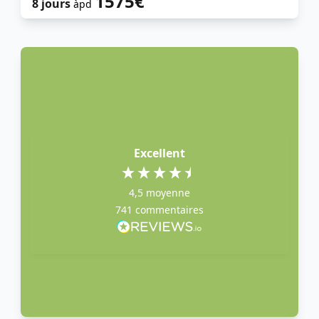
1575€
8 jours
àpd
Excellent
4,5
moyenne
741
commentaires