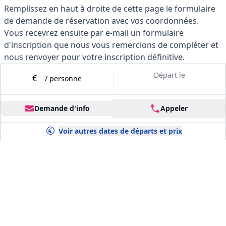
Remplissez en haut à droite de cette page le formulaire
de demande de réservation avec vos coordonnées.
Vous recevrez ensuite par e-mail un formulaire
d'inscription que nous vous remercions de compléter et
nous renvoyer pour votre inscription définitive.
Pour les abonnés Le Soir, merci de mentionner sur ce
Départ le
€
/ personne
formulaire votre nr d'abonné afin de bénéficier du
Privilège.
Pour toute autre information, contactez-nous par
Demande d'info
Appeler
téléphone au 0032 (0)2.730 38 84 du lundi au vendredi de
9H à 17H ou envoyez-nous un e-mail à
Voir autres dates de départs et prix
info@vacancesweb.be
Situation géographique