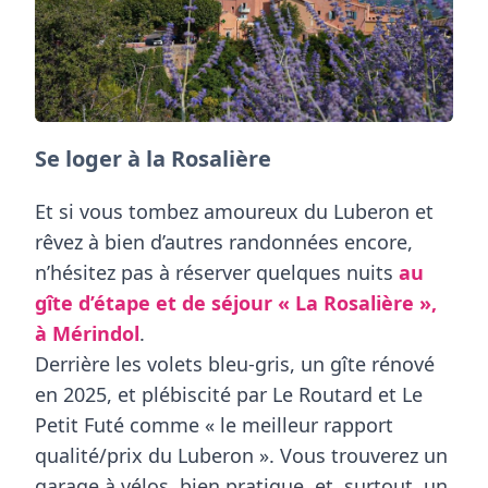
Se loger à la Rosalière
Et si vous tombez amoureux du Luberon et
rêvez à bien d’autres randonnées encore,
n’hésitez pas à réserver quelques nuits
au
gîte d’étape et de séjour
« La Rosalière »
,
à Mérindol
.
Derrière les volets bleu-gris, un gîte rénové
en 2025, et plébiscité par Le Routard et Le
Petit Futé comme « le meilleur rapport
qualité/prix du Luberon ». Vous trouverez un
garage à vélos, bien pratique, et, surtout, un