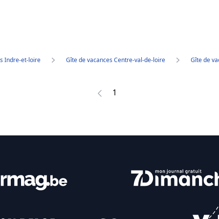
 Indre-et-loire
Gîte de vacances Centre-val-de-loire
Gîte de va
1