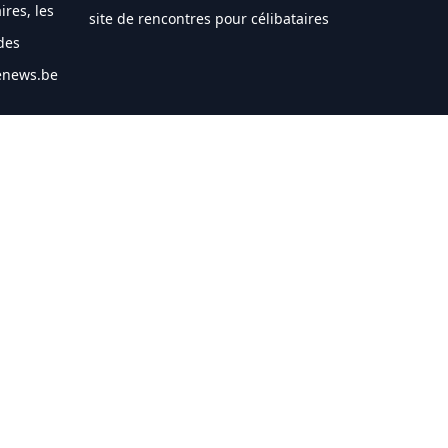
ires, les
site de rencontres pour célibataires
des
nenews.be