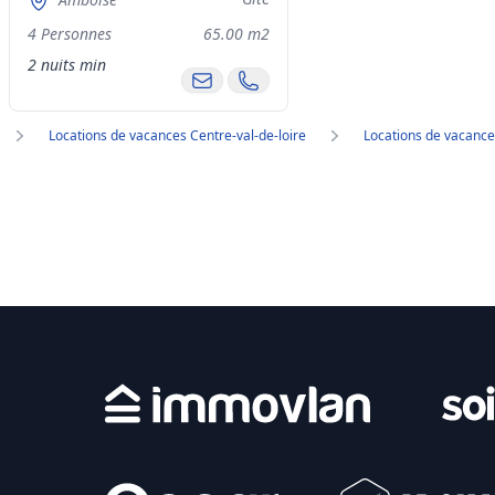
4 Personnes
65.00 m2
2 nuits min
Locations de vacances Centre-val-de-loire
Locations de vacances