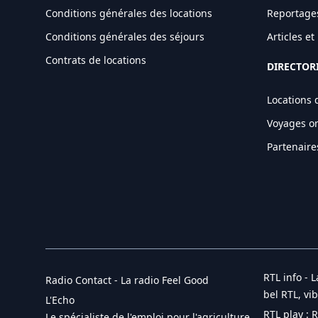
Conditions générales des locations
Reportage
Conditions générales des séjours
Articles e
Contrats de locations
DIRECTOR
Locations 
Voyages o
Partenaire
RTL info - L
Radio Contact - La radio Feel Good
bel RTL, vi
L'Echo
RTL play : 
Le spécialiste de l'emploi pour l'agriculture