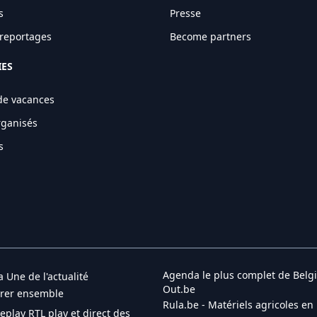
s
Presse
t reportages
Become partners
IES
de vacances
rganisés
s
Agenda le plus complet de Belgi
a Une de l'actualité
Out.be
brer ensemble
Rula.be - Matériels agricoles en
Replay RTL play et direct des