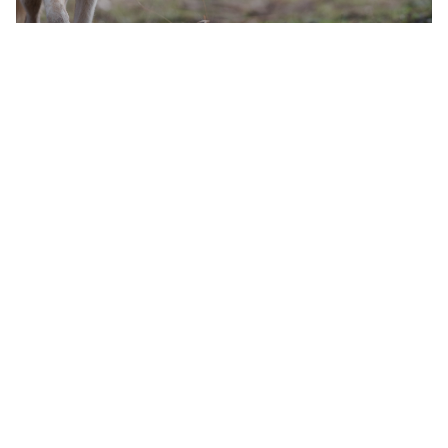
27-11-2025
Julie Docsterd
Du 26/12 au 30/12, vivez la magie de
Noël au cœur de la nature, au
Domaine des Grottes de Han