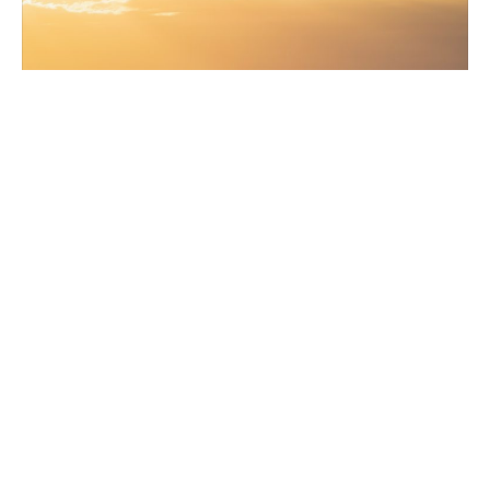
29-07-2026
François Piette
Les océans battent des records de
surchauffe
Inscription à la newsletter