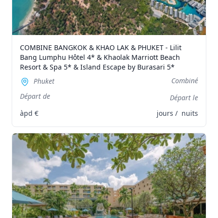
COMBINE BANGKOK & KHAO LAK & PHUKET - Lilit
Bang Lumphu Hôtel 4* & Khaolak Marriott Beach
Resort & Spa 5* & Island Escape by Burasari 5*
Combiné
Phuket
Départ de
Départ le
àpd
€
jours /
nuits