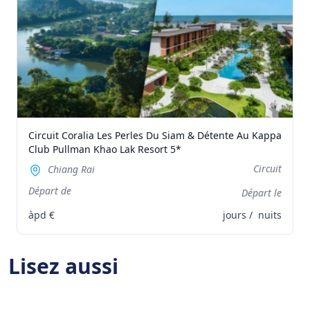
Circuit Coralia Les Perles Du Siam & Détente Au Kappa
Club Pullman Khao Lak Resort 5*
Circuit
Chiang Rai
Départ de
Départ le
àpd
€
jours /
nuits
Lisez aussi