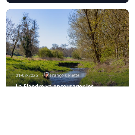
01-08-2026
François Piette
La Flandre va encourager les…
baignades !