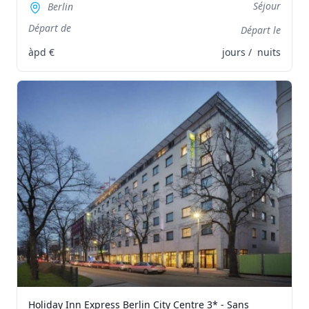
Séjour
Berlin
Départ de
Départ le
àpd
€
jours /
nuits
Holiday Inn Express Berlin City Centre 3* - Sans