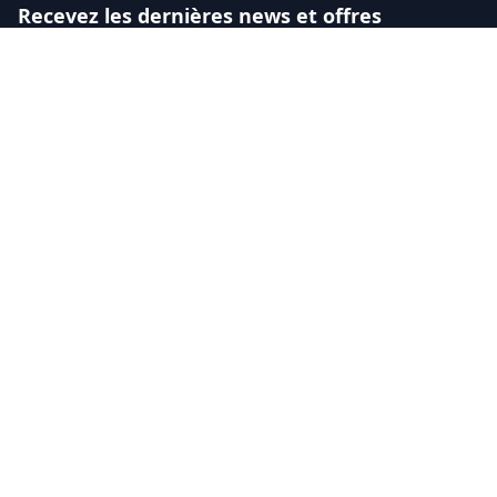
Recevez les dernières news et offres
En introduisant mon adresse e-mail, je confirme ma
demande de recevoir les newsletters de Vacancesweb et de
ses partenaires. Je consens dès lors d'un traitement de mes
coordonnées à cette fin conformément à la politique de
protection de la vie privée de Vacancesweb
Prénom
Nom
Votre Adresse email
Confirmer