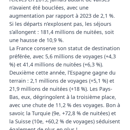
n’avaient été bouclées, avec une
augmentation par rapport à 2023 de
2,1 %
.
Si les départs n’explosent pas, les
séjours
s’allongent
:
181,4 millions de nuitées
, soit
une hausse de
10,9 %
.
La France conserve son statut de
destination
préférée
, avec
5,6 millions de voyages
(+4,3
%) et
41,4 millions de nuitées
(+6,3 %).
Deuxième cette année
, l’Espagne gagne du
terrain :
2,1 millions de voyages
(+5,1 %) et
21,9 millions de nuitées
(+18 %). Les
Pays-
Bas
, eux, dégringolent à la
troisième place
,
avec une chute de
11,2 %
des voyages. Bon à
savoir, la
Turquie
(9e, +72,8 % de nuitées) et
la
Suisse
(10e, +60,2 % de voyages) séduisent
également de plus en plus !