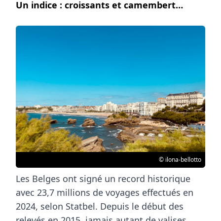
Un indice : croissants et camembert…
© ilona-bellotto
Les
Belges
ont signé un
record historique
avec
23,7 millions de voyages
effectués en
2024, selon
Statbel
. Depuis le début des
relevés en 2015, jamais autant de valises