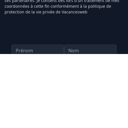
ses partenaires. Je consens dès lors d'un traitement de mes
coordonnées à cette fin conformément à la politique de
protection de la vie privée de Vacancesweb
Prénom
Nom
Votre Adresse email
Confirmer